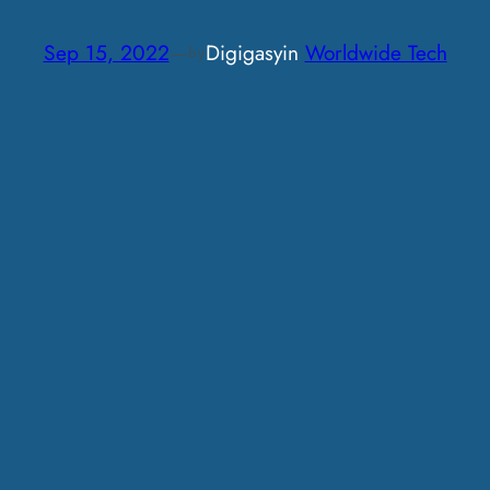
Sep 15, 2022
—
Digigasy
in
Worldwide Tech
by