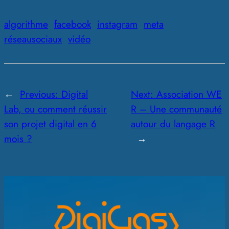
algorithme
facebook
instagram
meta
réseausociaux
vidéo
←
Previous:
Digital
Next:
Association WE
Lab, ou comment réussir
R – Une communauté
son projet digital en 6
autour du langage R
mois ?
→