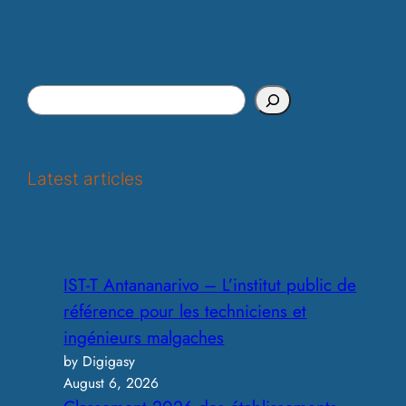
S
e
a
r
Latest articles
c
h
IST-T Antananarivo – L’institut public de
référence pour les techniciens et
ingénieurs malgaches
by Digigasy
August 6, 2026