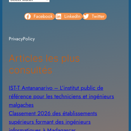
r
c
Facebook
LinkedIn
Twitter
h
i
PrivacyPolicy
v
e
Articles les plus
s
consultés
IST-T Antananarivo – L’institut public de
référence pour les techniciens et ingénieurs
malgaches
Classement 2026 des établissements
supérieurs formant des ingénieurs
informatiques à Madagascar