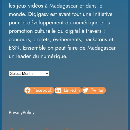
les jeux vidéos à Madagascar et dans le
c
monde. Digigasy est avant tout une initiative
h
pour le développement du numérique et la
promotion culturelle du digital à travers :
concours, projets, événements, hackatons et
ESN. Ensemble on peut faire de Madagascar
un leader du numérique.
A
r
c
Facebook
LinkedIn
Twitter
h
i
PrivacyPolicy
v
e