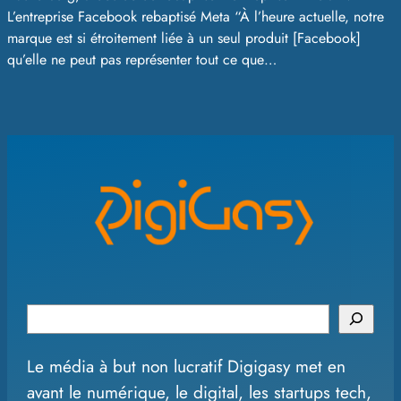
L’entreprise Facebook rebaptisé Meta “À l’heure actuelle, notre
marque est si étroitement liée à un seul produit [Facebook]
qu’elle ne peut pas représenter tout ce que…
S
e
Le média à but non lucratif Digigasy met en
a
avant le numérique, le digital, les startups tech,
r