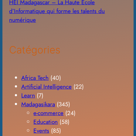
HEI Madagascar – La Haute École
d’Informatique qui forme les talents du
numérique
Catégories
Africa Tech
(40)
Artificial Intelligence
(22)
Learn
(7)
Madagasikara
(345)
e-commerce
(24)
Education
(58)
Events
(85)