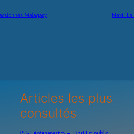
passionnés Malagasy
Next:
La
Articles les plus
consultés
IST-T Antananarivo – L’institut public