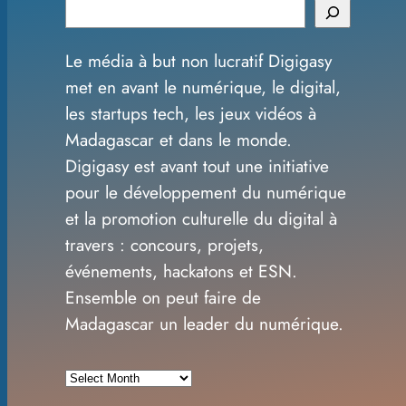
S
e
Le média à but non lucratif Digigasy
a
met en avant le numérique, le digital,
r
les startups tech, les jeux vidéos à
c
Madagascar et dans le monde.
h
Digigasy est avant tout une initiative
pour le développement du numérique
et la promotion culturelle du digital à
travers : concours, projets,
événements, hackatons et ESN.
Ensemble on peut faire de
Madagascar un leader du numérique.
A
r