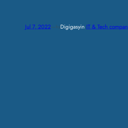
Jul 7, 2022
—
Digigasy
in
IT & Tech compan
by