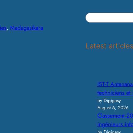
S
e
ies
, 
Madagasikara
a
r
Latest article
c
h
IST-T Antananar
techniciens et
by Digigasy
August 6, 2026
Classement 20
ingénieurs in
by Digigasy