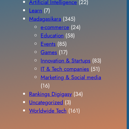
Artificial Intelligence
(22)
Learn
(7)
Madagasikara
(345)
e-commerce
(24)
Education
(58)
Events
(85)
Games
(17)
Innovation & Startups
(83)
IT & Tech companies
(51)
Marketing & Social media
(16)
Rankings Digigasy
(34)
Uncategorized
(3)
Worldwide Tech
(161)