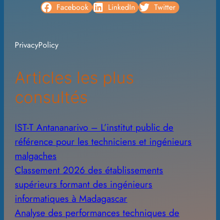
c
Facebook
LinkedIn
Twitter
h
i
PrivacyPolicy
v
e
Articles les plus
s
consultés
IST-T Antananarivo – L’institut public de
référence pour les techniciens et ingénieurs
malgaches
Classement 2026 des établissements
supérieurs formant des ingénieurs
informatiques à Madagascar
Analyse des performances techniques de