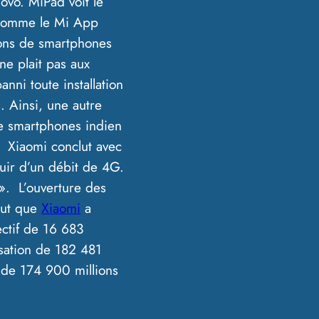
ovo. MiPad voit le
s comme le Mi App
lions de smartphones
ne plait pas aux
nni toute installation
 Ainsi, une autre
de smartphones indien
e. Xiaomi conclut avec
uir d’un débit de 4G.
». L’ouverture des
tout que
Xiaomi
a
ctif de 16 683
isation de 182 481
s de 174 900 millions