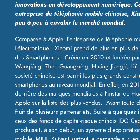
innovations en développement numérique. C
entreprise de téléphonie mobile chinoise, X
peu à peu à envahir le marché mondial.
Comparée à Apple, l’entreprise de téléphonie mo
l’électronique Xiaomi prend de plus en plus de 
des Smartphones. Créée en 2010 et fondée par L
Wànqiáng, Zhōu Guāngpíng, Huáng Jiāngjí, Liú 
société chinoise est parmi les plus grands const
smartphones au niveau mondial. En effet, en 201
derrière des marques mondiales à l’instar de H
Apple sur la liste des plus vendus. Avant toute c
fruit de plusieurs partenariats. Suite à quelques 
ceux des fonds de capital-risque chinois IDG Capi
produisait, à son début, un système d’exploitatio
mobile, MIUI. Suivant surtout la demande sur le