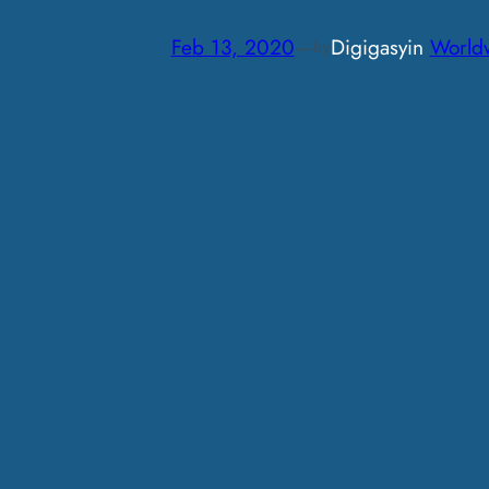
Feb 13, 2020
—
Digigasy
in
World
by