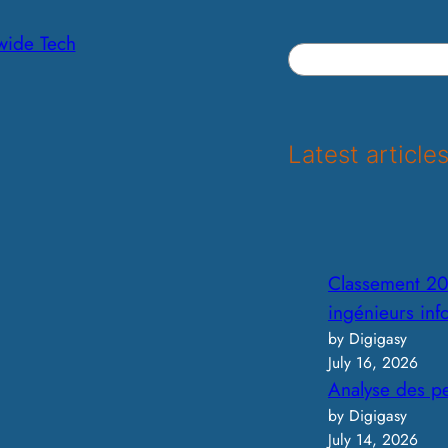
wide Tech
S
e
a
r
Latest article
c
h
Classement 20
ingénieurs in
by Digigasy
July 16, 2026
Analyse des p
by Digigasy
July 14, 2026