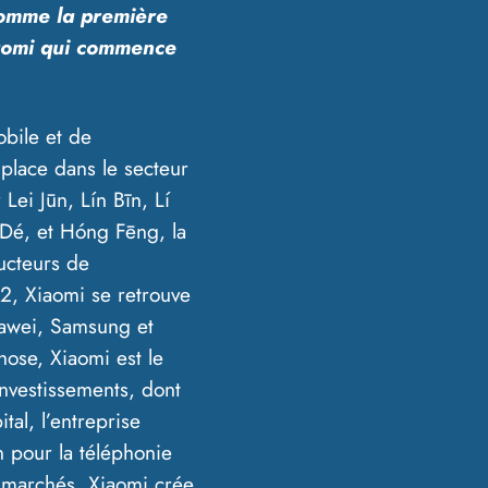
omme la première
iaomi qui commence
bile et de
place dans le secteur
ei Jūn, Lín Bīn, Lí
Dé, et Hóng Fēng, la
ructeurs de
2, Xiaomi se retrouve
uawei, Samsung et
hose, Xiaomi est le
investissements, dont
tal, l’entreprise
n pour la téléphonie
s marchés, Xiaomi crée