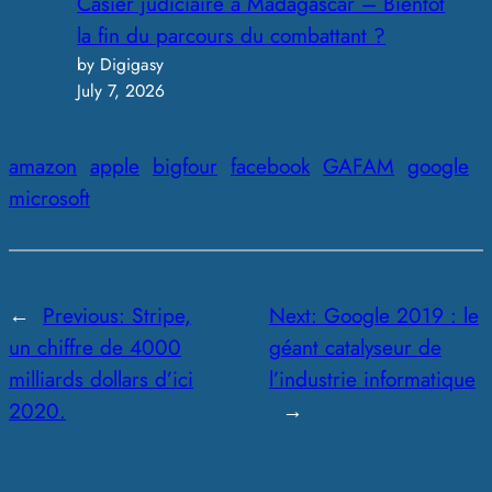
Casier judiciaire à Madagascar – Bientôt
la fin du parcours du combattant ?
by Digigasy
July 7, 2026
amazon
apple
bigfour
facebook
GAFAM
google
microsoft
←
Previous:
Stripe,
Next:
Google 2019 : le
un chiffre de 4000
géant catalyseur de
milliards dollars d’ici
l’industrie informatique
2020.
→