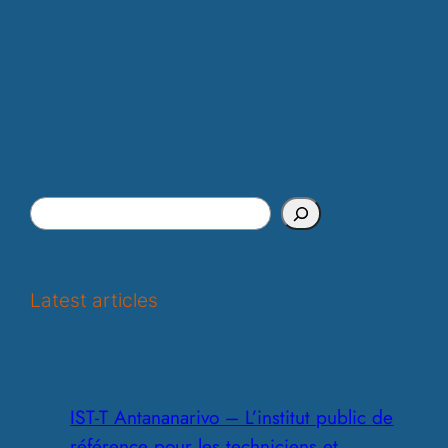
S
e
a
r
Latest articles
c
h
IST-T Antananarivo – L’institut public de
référence pour les techniciens et