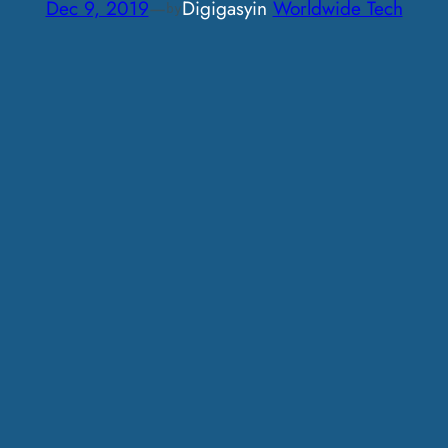
Dec 9, 2019
—
Digigasy
in
Worldwide Tech
by