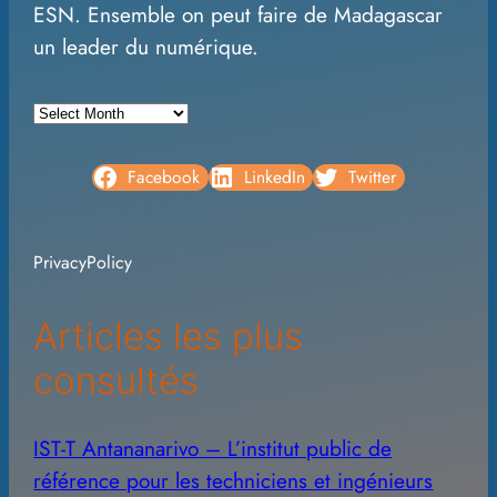
ESN. Ensemble on peut faire de Madagascar
un leader du numérique.
A
r
c
Facebook
LinkedIn
Twitter
h
i
PrivacyPolicy
v
e
Articles les plus
s
consultés
IST-T Antananarivo – L’institut public de
référence pour les techniciens et ingénieurs