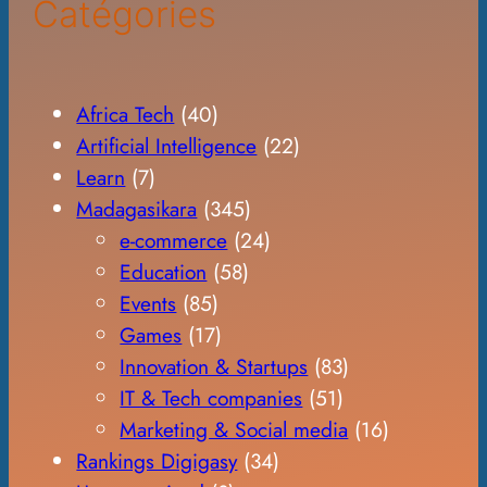
Catégories
Africa Tech
(40)
Artificial Intelligence
(22)
Learn
(7)
Madagasikara
(345)
e-commerce
(24)
Education
(58)
Events
(85)
Games
(17)
Innovation & Startups
(83)
IT & Tech companies
(51)
Marketing & Social media
(16)
Rankings Digigasy
(34)