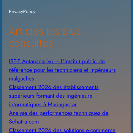
i
PrivacyPolicy
v
e
Articles les plus
s
consultés
IST-T Antananarivo – L’institut public de
référence pour les techniciens et ingénieurs
malgaches
Classement 2026 des établissements
supérieurs formant des ingénieurs
informatiques à Madagascar
Analyse des performances techniques de
Sehatra.com
Classement 2026 des solutions e-commerce