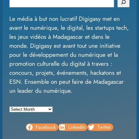
S
e
Le média à but non lucratif Digigasy met en
a
avant le numérique, le digital, les startups tech,
r
les jeux vidéos à Madagascar et dans le
c
monde. Digigasy est avant tout une initiative
h
pour le développement du numérique et la
promotion culturelle du digital à travers :
concours, projets, événements, hackatons et
ESN. Ensemble on peut faire de Madagascar
un leader du numérique.
A
r
c
Facebook
LinkedIn
Twitter
h