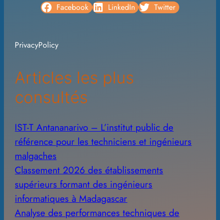
c
Facebook
LinkedIn
Twitter
h
i
PrivacyPolicy
v
e
Articles les plus
s
consultés
IST-T Antananarivo – L’institut public de
référence pour les techniciens et ingénieurs
malgaches
Classement 2026 des établissements
supérieurs formant des ingénieurs
informatiques à Madagascar
Analyse des performances techniques de