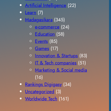
Artificial Intelligence
(22)
Learn
(7)
Madagasikara
(345)
e-commerce
(24)
Education
(58)
Events
(85)
Games
(17)
Innovation & Startups
(83)
IT & Tech companies
(51)
Marketing & Social media
(16)
Rankings Digigasy
(34)
Uncategorized
(3)
Worldwide Tech
(161)