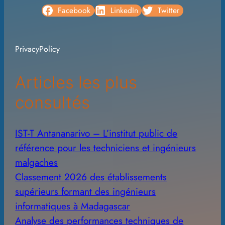
c
Facebook
LinkedIn
Twitter
h
i
PrivacyPolicy
v
e
Articles les plus
s
consultés
IST-T Antananarivo – L’institut public de
référence pour les techniciens et ingénieurs
malgaches
Classement 2026 des établissements
supérieurs formant des ingénieurs
informatiques à Madagascar
Analyse des performances techniques de