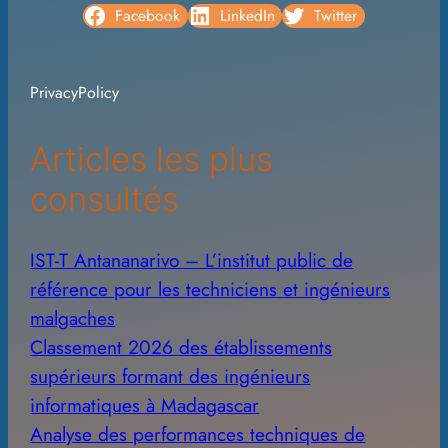
c
Facebook
LinkedIn
Twitter
h
i
PrivacyPolicy
v
e
Articles les plus
s
consultés
IST-T Antananarivo – L’institut public de
référence pour les techniciens et ingénieurs
malgaches
Classement 2026 des établissements
supérieurs formant des ingénieurs
informatiques à Madagascar
Analyse des performances techniques de