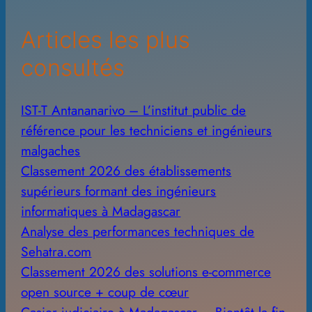
e
Articles les plus
s
consultés
IST-T Antananarivo – L’institut public de
référence pour les techniciens et ingénieurs
malgaches
Classement 2026 des établissements
supérieurs formant des ingénieurs
informatiques à Madagascar
Analyse des performances techniques de
Sehatra.com
Classement 2026 des solutions e-commerce
open source + coup de cœur
Casier judiciaire à Madagascar – Bientôt la fin