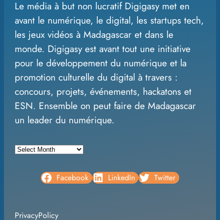
Le média à but non lucratif Digigasy met en
a
avant le numérique, le digital, les startups tech,
r
les jeux vidéos à Madagascar et dans le
c
monde. Digigasy est avant tout une initiative
h
pour le développement du numérique et la
promotion culturelle du digital à travers :
concours, projets, événements, hackatons et
ESN. Ensemble on peut faire de Madagascar
un leader du numérique.
A
r
c
Facebook
LinkedIn
Twitter
h
i
PrivacyPolicy
v