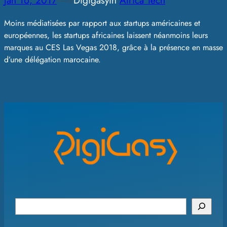
Jan 16, 2017
—
Digigasy
in
Africa Tech
by
Moins médiatisées par rapport aux startups américaines et
européennes, les startups africaines laissent néanmoins leurs
marques au CES Las Vegas 2018, grâce à la présence en masse
d’une délégation marocaine.
S
e