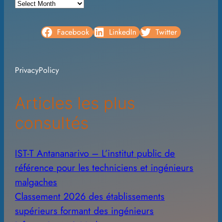
A
r
c
Facebook
LinkedIn
Twitter
h
i
PrivacyPolicy
v
e
Articles les plus
s
consultés
IST-T Antananarivo – L’institut public de
référence pour les techniciens et ingénieurs
malgaches
Classement 2026 des établissements
supérieurs formant des ingénieurs