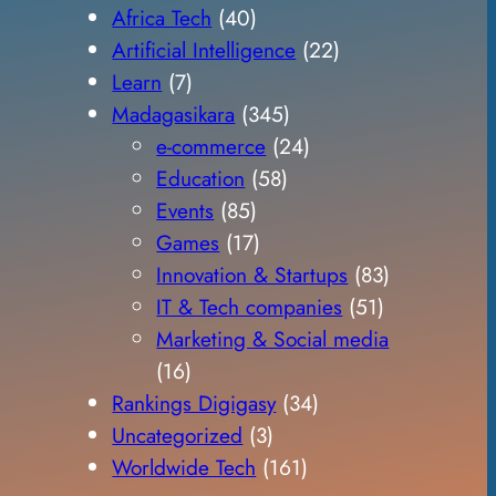
Africa Tech
(40)
Artificial Intelligence
(22)
Learn
(7)
Madagasikara
(345)
e-commerce
(24)
Education
(58)
Events
(85)
Games
(17)
Innovation & Startups
(83)
IT & Tech companies
(51)
Marketing & Social media
(16)
Rankings Digigasy
(34)
Uncategorized
(3)
Worldwide Tech
(161)