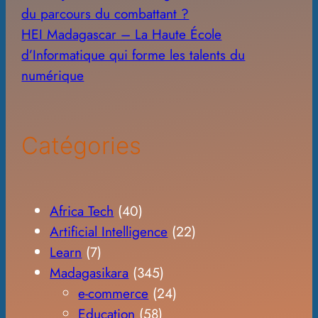
du parcours du combattant ?
HEI Madagascar – La Haute École
d’Informatique qui forme les talents du
numérique
Catégories
Africa Tech
(40)
Artificial Intelligence
(22)
Learn
(7)
Madagasikara
(345)
e-commerce
(24)
Education
(58)