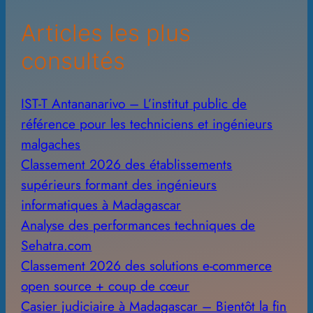
e
Articles les plus
s
consultés
IST-T Antananarivo – L’institut public de
référence pour les techniciens et ingénieurs
malgaches
Classement 2026 des établissements
supérieurs formant des ingénieurs
informatiques à Madagascar
Analyse des performances techniques de
Sehatra.com
Classement 2026 des solutions e-commerce
open source + coup de cœur
Casier judiciaire à Madagascar – Bientôt la fin