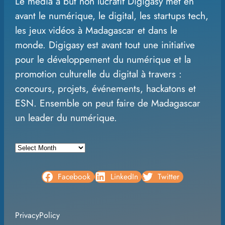
Le média à but non lucratif Digigasy met en
a
avant le numérique, le digital, les startups tech,
r
les jeux vidéos à Madagascar et dans le
c
monde. Digigasy est avant tout une initiative
h
pour le développement du numérique et la
promotion culturelle du digital à travers :
concours, projets, événements, hackatons et
ESN. Ensemble on peut faire de Madagascar
un leader du numérique.
A
r
c
Facebook
LinkedIn
Twitter
h
i
PrivacyPolicy
v