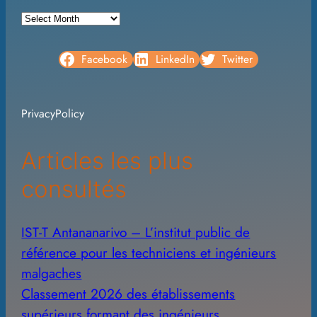
A
r
c
Facebook
LinkedIn
Twitter
h
i
PrivacyPolicy
v
e
Articles les plus
s
consultés
IST-T Antananarivo – L’institut public de
référence pour les techniciens et ingénieurs
malgaches
Classement 2026 des établissements
supérieurs formant des ingénieurs