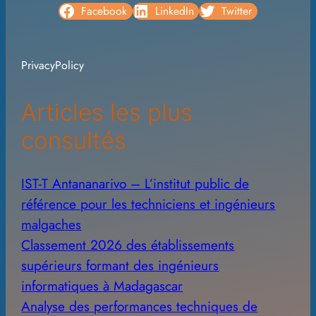
c
Facebook
LinkedIn
Twitter
h
i
PrivacyPolicy
v
e
Articles les plus
s
consultés
IST-T Antananarivo – L’institut public de
référence pour les techniciens et ingénieurs
malgaches
Classement 2026 des établissements
supérieurs formant des ingénieurs
informatiques à Madagascar
Analyse des performances techniques de