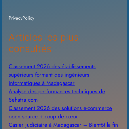
h
i
PrivacyPolicy
v
e
Articles les plus
s
consultés
Classement 2026 des établissements
supérieurs formant des ingénieurs
informatiques à Madagascar
Analyse des performances techniques de
Sehatra.com
Classement 2026 des solutions e-commerce
open source + coup de cœur
Casier judiciaire à Madagascar – Bientôt la fin