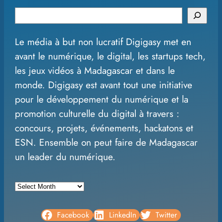
S
e
Le média à but non lucratif Digigasy met en
a
avant le numérique, le digital, les startups tech,
r
les jeux vidéos à Madagascar et dans le
c
monde. Digigasy est avant tout une initiative
h
pour le développement du numérique et la
promotion culturelle du digital à travers :
concours, projets, événements, hackatons et
ESN. Ensemble on peut faire de Madagascar
un leader du numérique.
A
r
c
Facebook
LinkedIn
Twitter