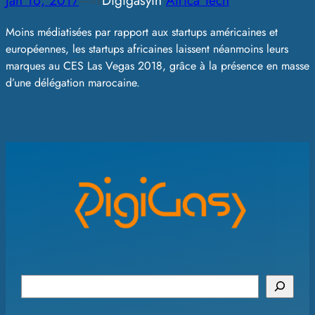
Jan 16, 2017
—
Digigasy
in
Africa Tech
by
Moins médiatisées par rapport aux startups américaines et
européennes, les startups africaines laissent néanmoins leurs
marques au CES Las Vegas 2018, grâce à la présence en masse
d’une délégation marocaine.
S
e