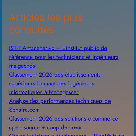
e
Articles les plus
s
consultés
IST-T Antananarivo – L’institut public de
référence pour les techniciens et ingénieurs
malgaches
Classement 2026 des établissements
supérieurs formant des ingénieurs
informatiques à Madagascar
Analyse des performances techniques de
Sehatra.com
Classement 2026 des solutions e-commerce
open source + coup de cœur
Casier judiciaire à Madagascar – Bientôt la fin