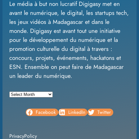
Le média à but non lucratif Digigasy met en
a
avant le numérique, le digital, les startups tech,
r
les jeux vidéos à Madagascar et dans le
c
monde. Digigasy est avant tout une initiative
h
pour le développement du numérique et la
promotion culturelle du digital à travers :
concours, projets, événements, hackatons et
ESN. Ensemble on peut faire de Madagascar
un leader du numérique.
A
r
c
Facebook
LinkedIn
Twitter
h
i
PrivacyPolicy
v