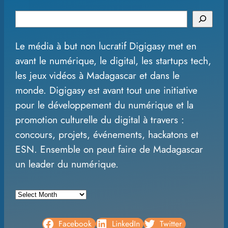
S
e
Le média à but non lucratif Digigasy met en
a
avant le numérique, le digital, les startups tech,
r
les jeux vidéos à Madagascar et dans le
c
monde. Digigasy est avant tout une initiative
h
pour le développement du numérique et la
promotion culturelle du digital à travers :
concours, projets, événements, hackatons et
ESN. Ensemble on peut faire de Madagascar
un leader du numérique.
A
r
c
Facebook
LinkedIn
Twitter