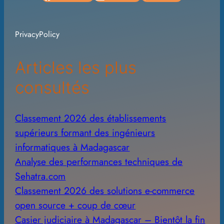
h
i
PrivacyPolicy
v
e
Articles les plus
s
consultés
Classement 2026 des établissements
supérieurs formant des ingénieurs
informatiques à Madagascar
Analyse des performances techniques de
Sehatra.com
Classement 2026 des solutions e-commerce
open source + coup de cœur
Casier judiciaire à Madagascar – Bientôt la fin