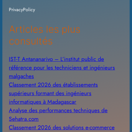
i
PrivacyPolicy
v
e
Articles les plus
s
consultés
IST-T Antananarivo – L’institut public de
référence pour les techniciens et ingénieurs
malgaches
Classement 2026 des établissements
supérieurs formant des ingénieurs
informatiques à Madagascar
Analyse des performances techniques de
Sehatra.com
Classement 2026 des solutions e-commerce