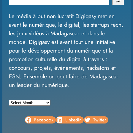
e
Le média à but non lucratif Digigasy met en
a
avant le numérique, le digital, les startups tech,
r
les jeux vidéos à Madagascar et dans le
c
monde. Digigasy est avant tout une initiative
h
pour le développement du numérique et la
promotion culturelle du digital à travers :
concours, projets, événements, hackatons et
ESN. Ensemble on peut faire de Madagascar
un leader du numérique.
A
r
c
Facebook
LinkedIn
Twitter
h