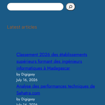
S
e
a
r
Latest articles
c
h
Classement 2026 des établissements
supérieurs formant des ingénieurs
informatiques à Madagascar
by Digigasy
July 16, 2026
Analyse des performances techniques de
Sehatra.com
by Digigasy
July 14, 2026