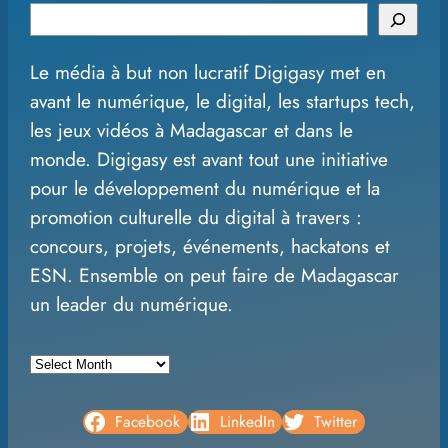
S
e
Le média à but non lucratif Digigasy met en
a
avant le numérique, le digital, les startups tech,
r
les jeux vidéos à Madagascar et dans le
c
monde. Digigasy est avant tout une initiative
h
pour le développement du numérique et la
promotion culturelle du digital à travers :
concours, projets, événements, hackatons et
ESN. Ensemble on peut faire de Madagascar
un leader du numérique.
A
r
c
Facebook
LinkedIn
Twitter