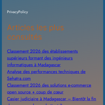
h
i
PrivacyPolicy
v
e
Articles les plus
s
consultés
Classement 2026 des établissements
supérieurs formant des ingénieurs
informatiques à Madagascar
Analyse des performances techniques de
Sehatra.com
Classement 2026 des solutions e-commerce
open source + coup de cœur
Casier judiciaire à Madagascar – Bientôt la fin