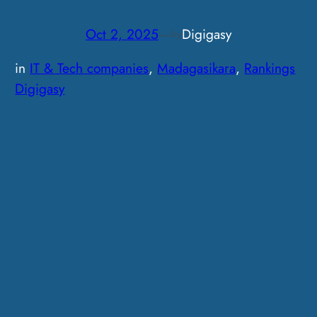
Oct 2, 2025
—
Digigasy
by
in
IT & Tech companies
, 
Madagasikara
, 
Rankings
Digigasy