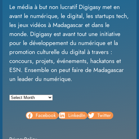
Le média à but non lucratif Digigasy met en
a
avant le numérique, le digital, les startups tech,
r
les jeux vidéos à Madagascar et dans le
c
monde. Digigasy est avant tout une initiative
h
pour le développement du numérique et la
promotion culturelle du digital à travers :
concours, projets, événements, hackatons et
ESN. Ensemble on peut faire de Madagascar
un leader du numérique.
A
r
c
Facebook
LinkedIn
Twitter
h
i