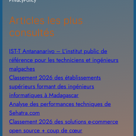
PrivacyPolicy
v
e
Articles les plus
s
consultés
IST-T Antananarivo – L’institut public de
référence pour les techniciens et ingénieurs
malgaches
Classement 2026 des établissements
supérieurs formant des ingénieurs
informatiques à Madagascar
Analyse des performances techniques de
Sehatra.com
Classement 2026 des solutions e-commerce
open source + coup de cœur