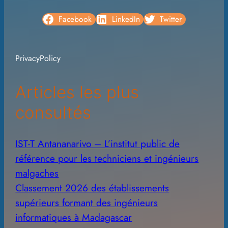
r
c
Facebook
LinkedIn
Twitter
h
i
PrivacyPolicy
v
e
Articles les plus
s
consultés
IST-T Antananarivo – L’institut public de
référence pour les techniciens et ingénieurs
malgaches
Classement 2026 des établissements
supérieurs formant des ingénieurs
informatiques à Madagascar