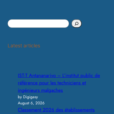
S
e
a
r
Latest articles
c
h
IST-T Antananarivo – L’institut public de
référence pour les techniciens et
ingénieurs malgaches
by Digigasy
August 6, 2026
Classement 2026 des établissements