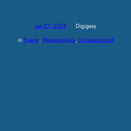
Jan 27, 2024
—
Digigasy
by
in
Events
, 
Madagasikara
, 
Uncategorized