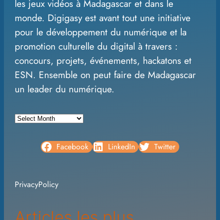
les jeux vidéos à Madagascar et dans le
c
monde. Digigasy est avant tout une initiative
h
pour le développement du numérique et la
promotion culturelle du digital à travers :
concours, projets, événements, hackatons et
ESN. Ensemble on peut faire de Madagascar
un leader du numérique.
A
r
c
Facebook
LinkedIn
Twitter
h
i
PrivacyPolicy
v
e
Articles les plus
s