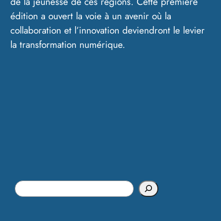
de la jeunesse de ces régions. Cette première
édition a ouvert la voie à un avenir où la
collaboration et l’innovation deviendront le levier
la transformation numérique.
S
e
a