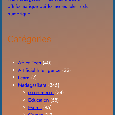
d’Informatique qui forme les talents du
numérique
Catégories
Africa Tech
(40)
Artificial Intelligence
(22)
Learn
(7)
Madagasikara
(345)
e-commerce
(24)
Education
(58)
Events
(85)
Games
(17)