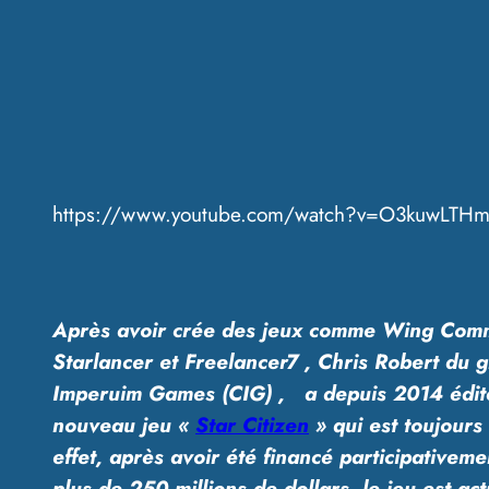
https://www.youtube.com/watch?v=O3kuwLTH
Après avoir crée des jeux comme Wing Comm
Starlancer et Freelancer7 , Chris Robert du 
Imperuim Games (CIG) , a depuis 2014 édit
nouveau jeu «
Star Citizen
» qui est toujours
effet, après avoir été financé participativeme
plus de 250.millions de dollars, le jeu est ac