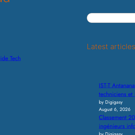
S
e
a
r
Latest article
c
ide Tech
h
IST-T Antananar
techniciens et
by Digigasy
August 6, 2026
Classement 20
ingénieurs in
by Digigasy