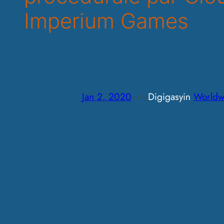
Imperium Games
Jan 2, 2020
—
Digigasy
in
Worldw
by