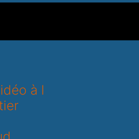
idéo à l
tier
ud