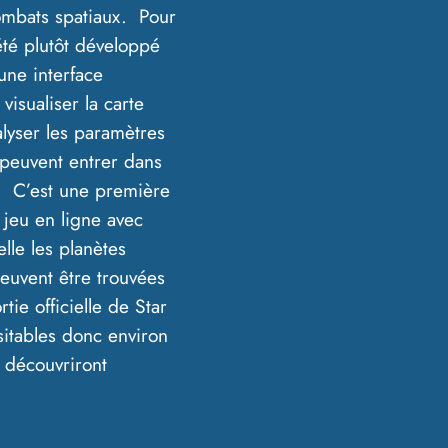
combats spatiaux. Pour
été plutôt développé
une interface
isualiser la carte
alyser les paramètres
 peuvent entrer dans
c. C’est une première
 jeu en ligne avec
elle les planètes
peuvent être trouvées
ie officielle de Star
isitables donc environ
 découvriront