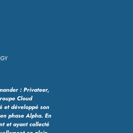
mGY
ander : Privateer,
groupe Cloud
é et développé son
 en phase Alpha. En
nt et ayant collecté
tuellement en plein