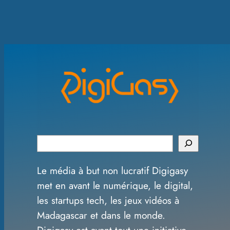
S
e
Le média à but non lucratif Digigasy
a
met en avant le numérique, le digital,
r
les startups tech, les jeux vidéos à
c
Madagascar et dans le monde.
h
Digigasy est avant tout une initiative