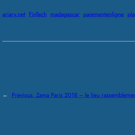
ariary.net
FinTech
madagascar
paiementenligne
pl
←
Previous:
Zama Paris 2018 – le lieu rassemblemen