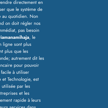
t vendre directement en
ciser que le système de
ie au quotidien. Non
nd on doit régler nos
immédiat, pas besoin
iamanamihaja
, le
n ligne sont plus
nt plus que les
onde; autrement dit les
ancaire pour pouvoir
facile à utiliser
 et Technologie, est
 utilisée par les
treprises et les
iement rapide à leurs
leurs services dans