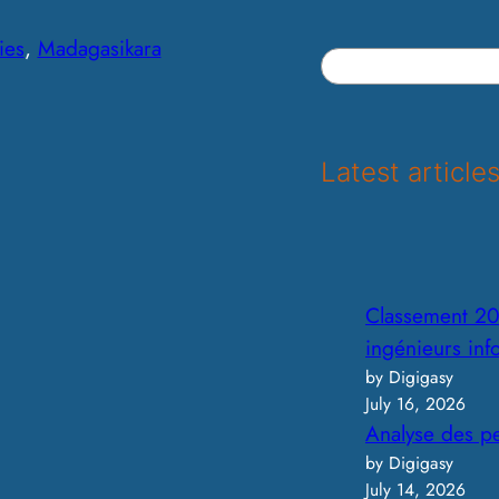
ies
, 
Madagasikara
S
e
a
r
Latest article
c
h
Classement 20
ingénieurs in
by Digigasy
July 16, 2026
Analyse des p
by Digigasy
July 14, 2026