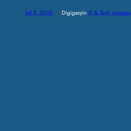
Jul 5, 2018
—
Digigasy
in
IT & Tech compan
by