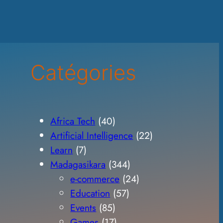
Catégories
Africa Tech
(40)
Artificial Intelligence
(22)
Learn
(7)
Madagasikara
(344)
e-commerce
(24)
Education
(57)
Events
(85)
Games
(17)