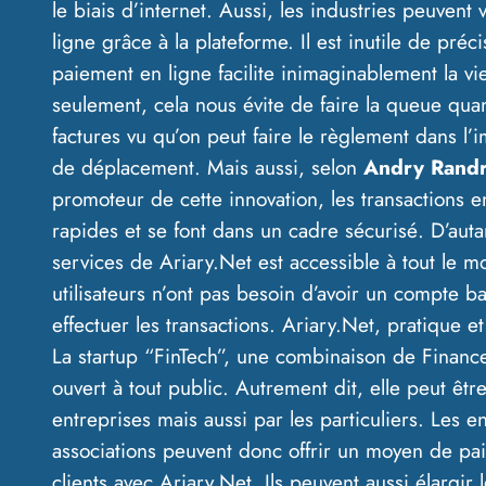
le biais d’internet. Aussi, les industries peuven
ligne grâce à la plateforme. Il est inutile de pré
paiement en ligne facilite inimaginablement la v
seulement, cela nous évite de faire la queue qua
factures vu qu’on peut faire le règlement dans l’
de déplacement. Mais aussi, selon
Andry Randr
promoteur de cette innovation, les transactions e
rapides et se font dans un cadre sécurisé. D’auta
services de Ariary.Net est accessible à tout le m
utilisateurs n’ont pas besoin d’avoir un compte b
effectuer les transactions. Ariary.Net, pratique et 
La startup “FinTech”, une combinaison de Finance
ouvert à tout public. Autrement dit, elle peut être
entreprises mais aussi par les particuliers. Les en
associations peuvent donc offrir un moyen de pa
clients avec Ariary.Net. Ils peuvent aussi élargir 