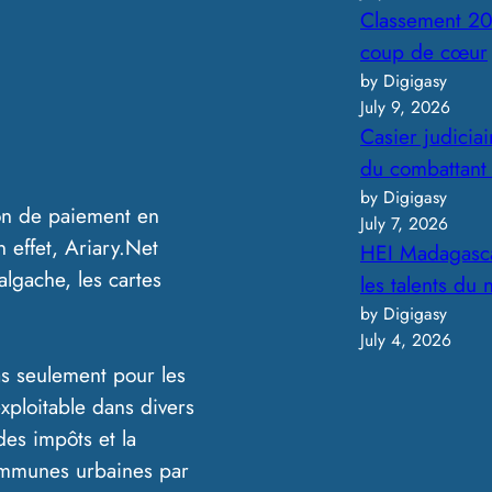
Classement 20
coup de cœur
by Digigasy
July 9, 2026
Casier judicia
du combattant
by Digigasy
ion de paiement en
July 7, 2026
 effet, Ariary.Net
HEI Madagasca
lgache, les cartes
les talents du
by Digigasy
July 4, 2026
as seulement pour les
exploitable dans divers
des impôts et la
communes urbaines par