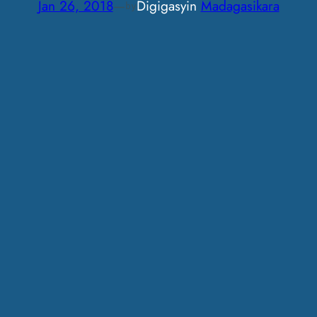
Jan 26, 2018
—
Digigasy
in
Madagasikara
by