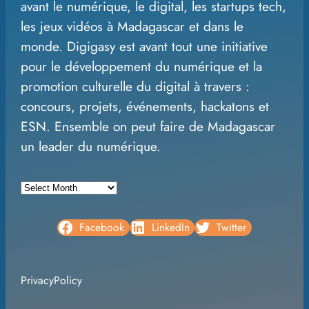
avant le numérique, le digital, les startups tech,
r
les jeux vidéos à Madagascar et dans le
c
monde. Digigasy est avant tout une initiative
h
pour le développement du numérique et la
promotion culturelle du digital à travers :
concours, projets, événements, hackatons et
ESN. Ensemble on peut faire de Madagascar
un leader du numérique.
A
r
c
Facebook
LinkedIn
Twitter
h
i
PrivacyPolicy
v
e