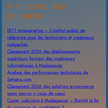
Articles les plus
s
consultés
IST-T Antananarivo – L’institut public de
référence pour les techniciens et ingénieurs
malgaches
Classement 2026 des établissements
supérieurs formant des ingénieurs
informatiques à Madagascar
Analyse des performances techniques de
Sehatra.com
Classement 2026 des solutions e-commerce
open source + coup de cœur
Casier judiciaire à Madagascar – Bientôt la fin
du parcours du combattant ?