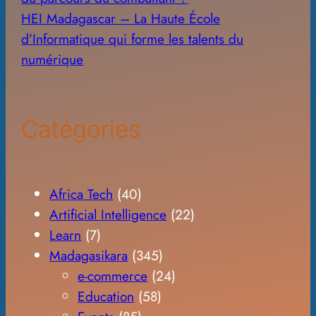
HEI Madagascar – La Haute École
d’Informatique qui forme les talents du
numérique
Catégories
Africa Tech
(40)
Artificial Intelligence
(22)
Learn
(7)
Madagasikara
(345)
e-commerce
(24)
Education
(58)