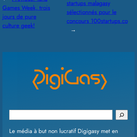
startups malagasy
Games Week, trois
sélectionnés pour le
jours de pure
concours 100startups.co
culture geek!
→
S
e
Le média à but non lucratif Digigasy met en
a