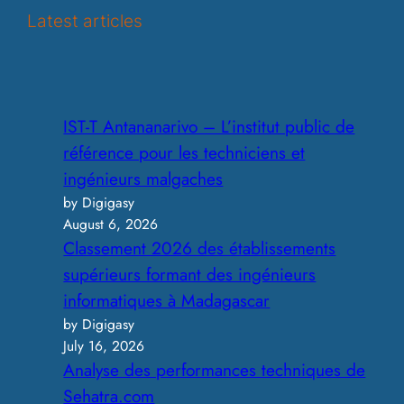
r
Latest articles
c
h
IST-T Antananarivo – L’institut public de
référence pour les techniciens et
ingénieurs malgaches
by Digigasy
August 6, 2026
Classement 2026 des établissements
supérieurs formant des ingénieurs
informatiques à Madagascar
by Digigasy
July 16, 2026
Analyse des performances techniques de
Sehatra.com