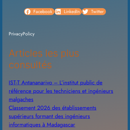
r
c
Facebook
LinkedIn
Twitter
h
i
PrivacyPolicy
v
e
Articles les plus
s
consultés
IST-T Antananarivo – L’institut public de
référence pour les techniciens et ingénieurs
malgaches
Classement 2026 des établissements
supérieurs formant des ingénieurs
informatiques à Madagascar