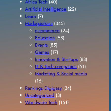
Africa Tech
(40)
Artificial Intelligence
(22)
Learn
(7)
Madagasikara
(345)
e-commerce
(24)
Education
(58)
Events
(85)
Games
(17)
Innovation & Startups
(83)
IT & Tech companies
(51)
Marketing & Social media
(16)
Rankings Digigasy
(34)
Uncategorized
(3)
Worldwide Tech
(161)