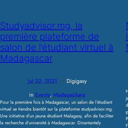
Studyadvisor.mg, la
première plateforme de
salon de l’étudiant virtuel à
Madagascar
Jul 22, 2021
—
Digigasy
by
N
in
Events
, 
Madagasikara
j
Pour la première fois à Madagascar, un salon de l’étudiant
d
virtuel se tiendra bientôt sur la plateforme studyadvisor.mg.
p
Une initiative d’un jeune étudiant Malagasy, afin de faciliter
P
la recherche d’université à Madagascar. Dinantantely
F