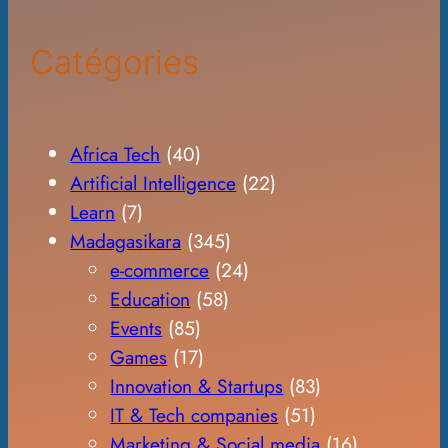
Catégories
Africa Tech
(40)
Artificial Intelligence
(22)
Learn
(7)
Madagasikara
(345)
e-commerce
(24)
Education
(58)
Events
(85)
Games
(17)
Innovation & Startups
(83)
IT & Tech companies
(51)
Marketing & Social media
(16)