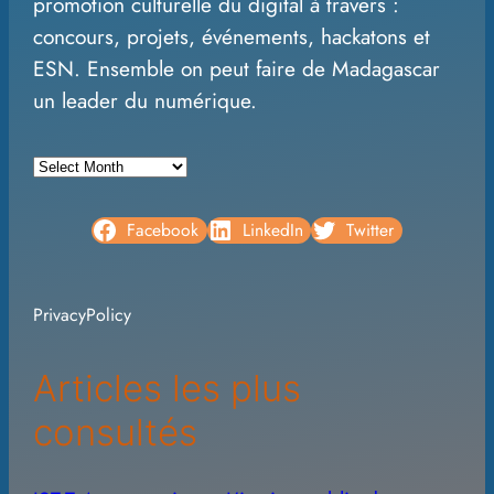
promotion culturelle du digital à travers :
concours, projets, événements, hackatons et
ESN. Ensemble on peut faire de Madagascar
un leader du numérique.
A
r
c
Facebook
LinkedIn
Twitter
h
i
PrivacyPolicy
v
e
Articles les plus
s
consultés