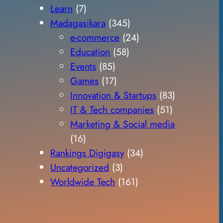
Learn
(7)
Madagasikara
(345)
e-commerce
(24)
Education
(58)
Events
(85)
Games
(17)
Innovation & Startups
(83)
IT & Tech companies
(51)
Marketing & Social media
(16)
Rankings Digigasy
(34)
Uncategorized
(3)
Worldwide Tech
(161)