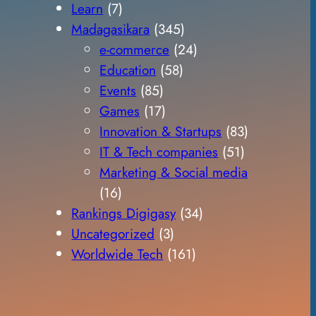
Learn
(7)
Madagasikara
(345)
e-commerce
(24)
Education
(58)
Events
(85)
Games
(17)
Innovation & Startups
(83)
IT & Tech companies
(51)
Marketing & Social media
(16)
Rankings Digigasy
(34)
Uncategorized
(3)
Worldwide Tech
(161)