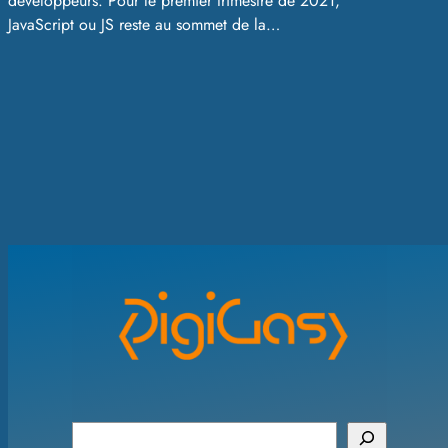
développeurs. Pour le premier trimestre de 2021,
JavaScript ou JS reste au sommet de la…
S