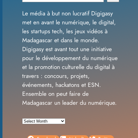
e
Le média à but non lucratif Digigasy
a
met en avant le numérique, le digital,
r
les startups tech, les jeux vidéos à
c
Madagascar et dans le monde.
h
Digigasy est avant tout une initiative
pour le développement du numérique
et la promotion culturelle du digital à
travers : concours, projets,
événements, hackatons et ESN.
Ensemble on peut faire de
Madagascar un leader du numérique.
A
r
c