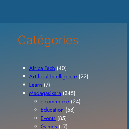
Catégories
Africa Tech
(40)
Artificial Intelligence
(22)
Learn
(7)
Madagasikara
(345)
e-commerce
(24)
Education
(58)
Events
(85)
Games
(17)