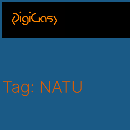
Skip
to
content
Tag:
NATU