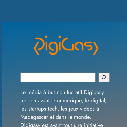
S
e
Le média à but non lucratif Digigasy
a
met en avant le numérique, le digital,
r
les startups tech, les jeux vidéos à
c
Madagascar et dans le monde.
h
Digigasy est avant tout une initiative