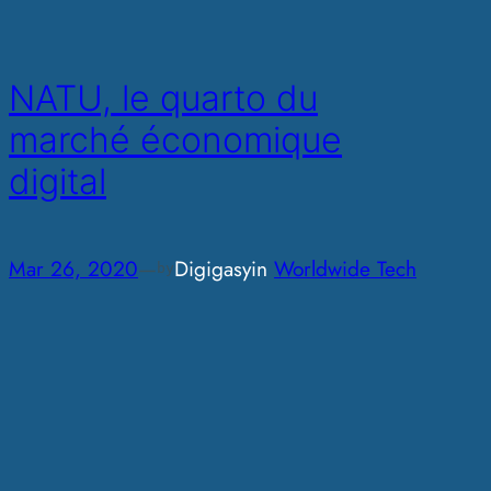
NATU, le quarto du
marché économique
digital
Mar 26, 2020
—
Digigasy
in
Worldwide Tech
by