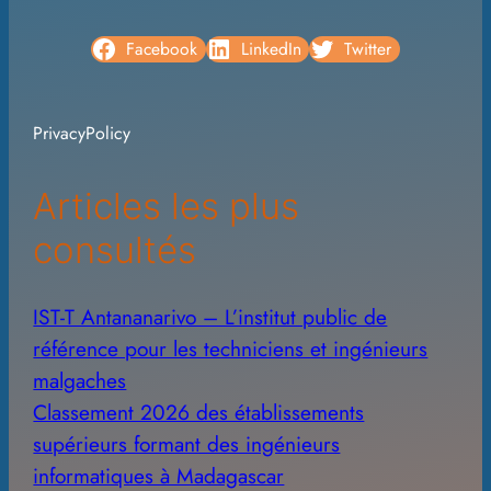
r
c
Facebook
LinkedIn
Twitter
h
i
PrivacyPolicy
v
e
Articles les plus
s
consultés
IST-T Antananarivo – L’institut public de
référence pour les techniciens et ingénieurs
malgaches
Classement 2026 des établissements
supérieurs formant des ingénieurs
informatiques à Madagascar