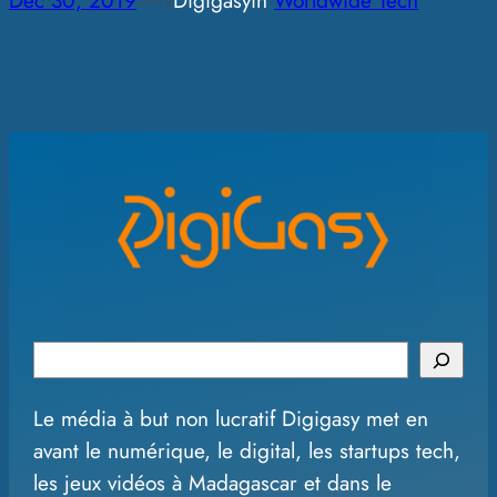
Dec 30, 2019
—
Digigasy
in
Worldwide Tech
by
S
e
Le média à but non lucratif Digigasy met en
a
avant le numérique, le digital, les startups tech,
r
les jeux vidéos à Madagascar et dans le
c