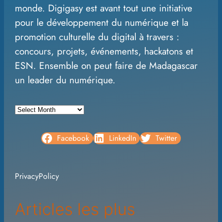
monde. Digigasy est avant tout une initiative
h
pour le développement du numérique et la
promotion culturelle du digital à travers :
concours, projets, événements, hackatons et
ESN. Ensemble on peut faire de Madagascar
un leader du numérique.
A
r
c
Facebook
LinkedIn
Twitter
h
i
PrivacyPolicy
v
e
Articles les plus
s