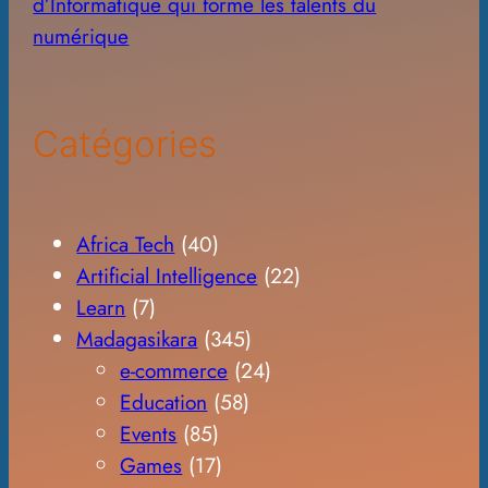
d’Informatique qui forme les talents du
numérique
Catégories
Africa Tech
(40)
Artificial Intelligence
(22)
Learn
(7)
Madagasikara
(345)
e-commerce
(24)
Education
(58)
Events
(85)
Games
(17)