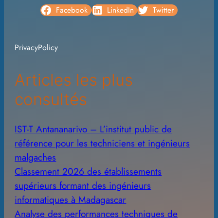
c
Facebook
LinkedIn
Twitter
h
i
PrivacyPolicy
v
e
Articles les plus
s
consultés
IST-T Antananarivo – L’institut public de
référence pour les techniciens et ingénieurs
malgaches
Classement 2026 des établissements
supérieurs formant des ingénieurs
informatiques à Madagascar
Analyse des performances techniques de