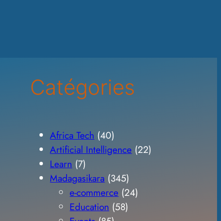
Catégories
Africa Tech
(40)
Artificial Intelligence
(22)
Learn
(7)
Madagasikara
(345)
e-commerce
(24)
Education
(58)