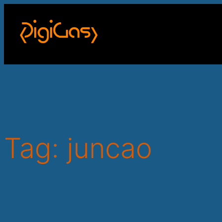
Skip
to
content
Tag:
juncao