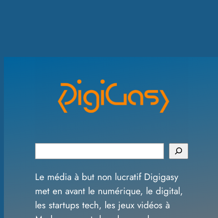
S
e
Le média à but non lucratif Digigasy
a
met en avant le numérique, le digital,
r
les startups tech, les jeux vidéos à
c