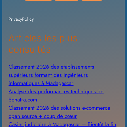
h
i
PrivacyPolicy
v
e
Articles les plus
s
consultés
Classement 2026 des établissements
supérieurs formant des ingénieurs
informatiques à Madagascar
Analyse des performances techniques de
Sehatra.com
Classement 2026 des solutions e-commerce
open source + coup de cœur
Casier judiciaire à Madagascar – Bientôt la fin