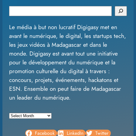
S
e
Le média à but non lucratif Digigasy met en
a
avant le numérique, le digital, les startups tech,
r
les jeux vidéos à Madagascar et dans le
c
monde. Digigasy est avant tout une initiative
h
pour le développement du numérique et la
promotion culturelle du digital à travers :
concours, projets, événements, hackatons et
ESN. Ensemble on peut faire de Madagascar
un leader du numérique.
A
r
c
Facebook
LinkedIn
Twitter