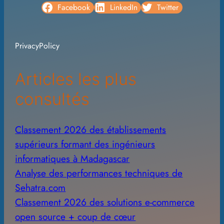
c
Facebook
LinkedIn
Twitter
h
i
PrivacyPolicy
v
e
Articles les plus
s
consultés
Classement 2026 des établissements
supérieurs formant des ingénieurs
informatiques à Madagascar
Analyse des performances techniques de
Sehatra.com
Classement 2026 des solutions e-commerce
open source + coup de cœur