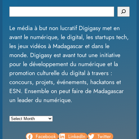
S
e
Le média à but non lucratif Digigasy met en
a
avant le numérique, le digital, les startups tech,
r
les jeux vidéos à Madagascar et dans le
c
monde. Digigasy est avant tout une initiative
h
pour le développement du numérique et la
promotion culturelle du digital à travers :
concours, projets, événements, hackatons et
ESN. Ensemble on peut faire de Madagascar
un leader du numérique.
A
r
c
Facebook
LinkedIn
Twitter