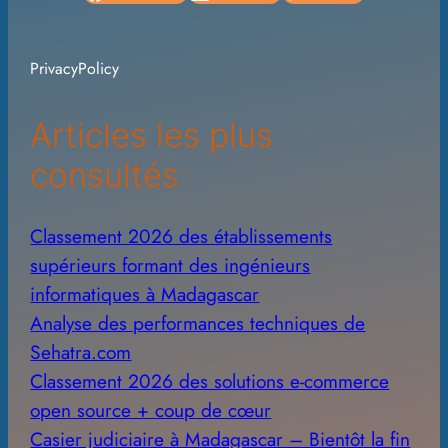
h
i
PrivacyPolicy
v
e
Articles les plus
s
consultés
Classement 2026 des établissements
supérieurs formant des ingénieurs
informatiques à Madagascar
Analyse des performances techniques de
Sehatra.com
Classement 2026 des solutions e-commerce
open source + coup de cœur
Casier judiciaire à Madagascar – Bientôt la fin