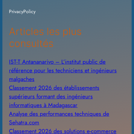
i
PrivacyPolicy
v
e
Articles les plus
s
consultés
IST-T Antananarivo – L’institut public de
référence pour les techniciens et ingénieurs
malgaches
Classement 2026 des établissements
supérieurs formant des ingénieurs
informatiques à Madagascar
Analyse des performances techniques de
Sehatra.com
Classement 2026 des solutions e-commerce