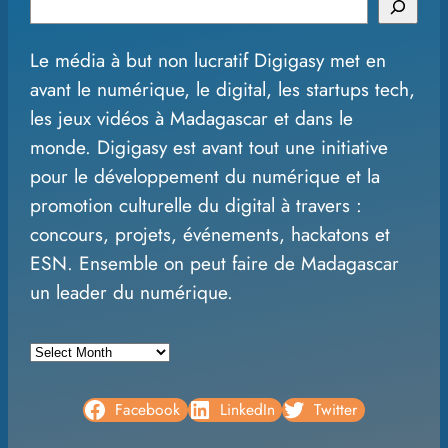
S
e
Le média à but non lucratif Digigasy met en
a
avant le numérique, le digital, les startups tech,
r
les jeux vidéos à Madagascar et dans le
c
monde. Digigasy est avant tout une initiative
h
pour le développement du numérique et la
promotion culturelle du digital à travers :
concours, projets, événements, hackatons et
ESN. Ensemble on peut faire de Madagascar
un leader du numérique.
A
r
c
Facebook
LinkedIn
Twitter
h