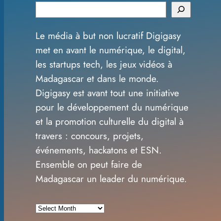
S
e
Le média à but non lucratif Digigasy
a
met en avant le numérique, le digital,
r
les startups tech, les jeux vidéos à
c
Madagascar et dans le monde.
h
Digigasy est avant tout une initiative
pour le développement du numérique
et la promotion culturelle du digital à
travers : concours, projets,
événements, hackatons et ESN.
Ensemble on peut faire de
Madagascar un leader du numérique.
A
r