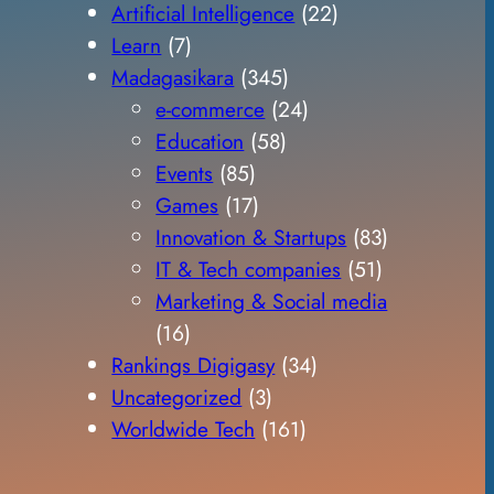
Artificial Intelligence
(22)
Learn
(7)
Madagasikara
(345)
e-commerce
(24)
Education
(58)
Events
(85)
Games
(17)
Innovation & Startups
(83)
IT & Tech companies
(51)
Marketing & Social media
(16)
Rankings Digigasy
(34)
Uncategorized
(3)
Worldwide Tech
(161)