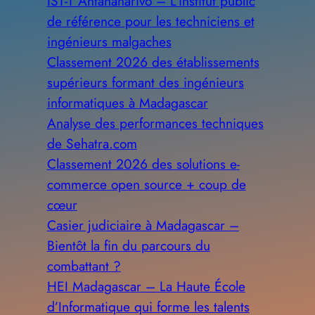
IST-T Antananarivo – L’institut public
de référence pour les techniciens et
ingénieurs malgaches
Classement 2026 des établissements
supérieurs formant des ingénieurs
informatiques à Madagascar
Analyse des performances techniques
de Sehatra.com
Classement 2026 des solutions e-
commerce open source + coup de
cœur
Casier judiciaire à Madagascar –
Bientôt la fin du parcours du
combattant ?
HEI Madagascar – La Haute École
d’Informatique qui forme les talents