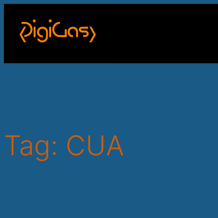
Skip
to
content
Tag:
CUA