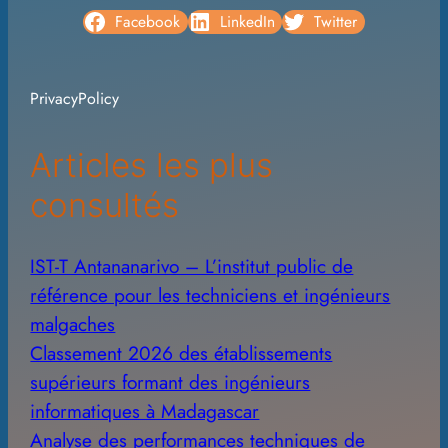
c
Facebook
LinkedIn
Twitter
h
i
PrivacyPolicy
v
e
Articles les plus
s
consultés
IST-T Antananarivo – L’institut public de
référence pour les techniciens et ingénieurs
malgaches
Classement 2026 des établissements
supérieurs formant des ingénieurs
informatiques à Madagascar
Analyse des performances techniques de