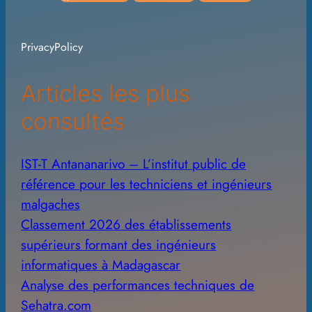
h
i
PrivacyPolicy
v
e
Articles les plus
s
consultés
IST-T Antananarivo – L’institut public de
référence pour les techniciens et ingénieurs
malgaches
Classement 2026 des établissements
supérieurs formant des ingénieurs
informatiques à Madagascar
Analyse des performances techniques de
Sehatra.com