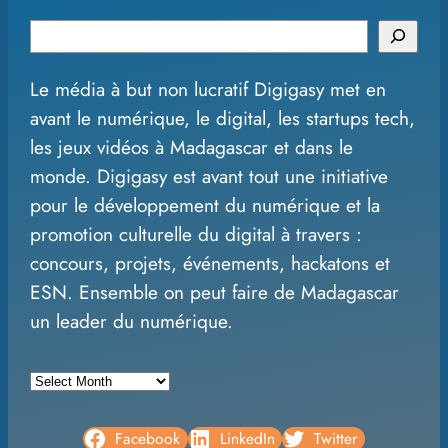
S
e
Le média à but non lucratif Digigasy met en
a
avant le numérique, le digital, les startups tech,
r
les jeux vidéos à Madagascar et dans le
c
monde. Digigasy est avant tout une initiative
h
pour le développement du numérique et la
promotion culturelle du digital à travers :
concours, projets, événements, hackatons et
ESN. Ensemble on peut faire de Madagascar
un leader du numérique.
A
r
c
Facebook
LinkedIn
Twitter