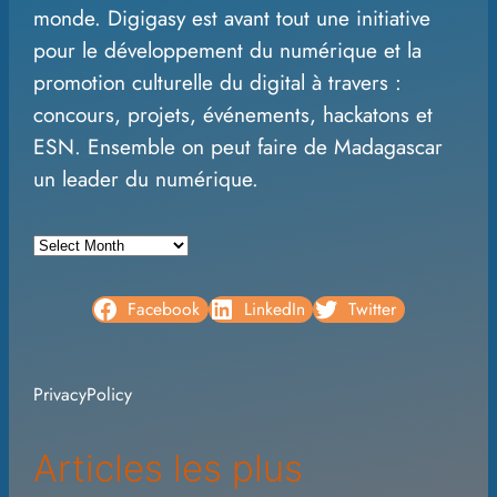
monde. Digigasy est avant tout une initiative
h
pour le développement du numérique et la
promotion culturelle du digital à travers :
concours, projets, événements, hackatons et
ESN. Ensemble on peut faire de Madagascar
un leader du numérique.
A
r
c
Facebook
LinkedIn
Twitter
h
i
PrivacyPolicy
v
e
Articles les plus
s