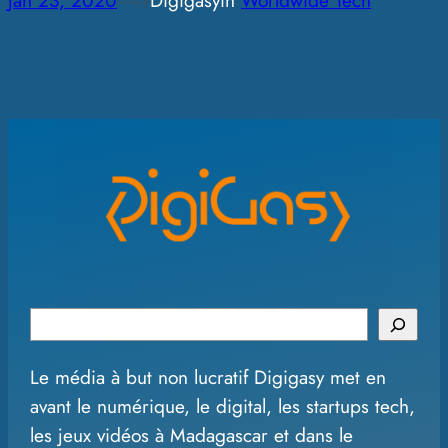
Jan 23, 2020
—
Digigasy
in
Worldwide Tech
by
S
e
Le média à but non lucratif Digigasy met en
a
avant le numérique, le digital, les startups tech,
r
les jeux vidéos à Madagascar et dans le
c