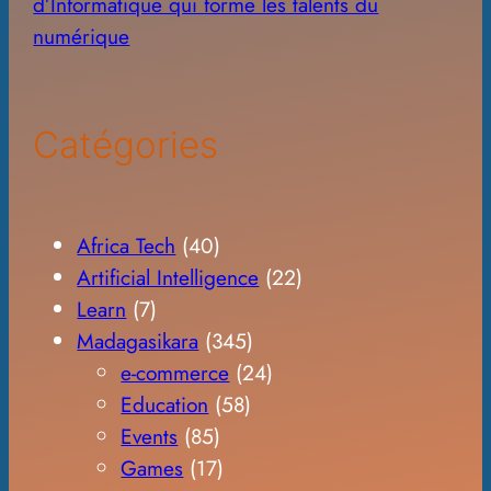
d’Informatique qui forme les talents du
numérique
Catégories
Africa Tech
(40)
Artificial Intelligence
(22)
Learn
(7)
Madagasikara
(345)
e-commerce
(24)
Education
(58)
Events
(85)
Games
(17)