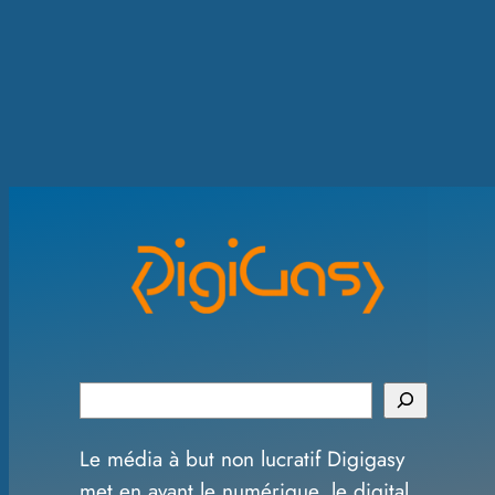
S
e
Le média à but non lucratif Digigasy
a
met en avant le numérique, le digital,
r