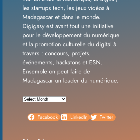
les startups tech, les jeux vidéos à
c
Madagascar et dans le monde.
h
Digigasy est avant tout une initiative
pour le développement du numérique
et la promotion culturelle du digital à
travers : concours, projets,
événements, hackatons et ESN.
Ensemble on peut faire de
Madagascar un leader du numérique.
A
r
c
Facebook
LinkedIn
Twitter
h
i