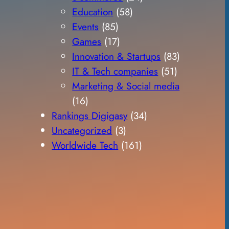
Education
(58)
Events
(85)
Games
(17)
Innovation & Startups
(83)
IT & Tech companies
(51)
Marketing & Social media
(16)
Rankings Digigasy
(34)
Uncategorized
(3)
Worldwide Tech
(161)