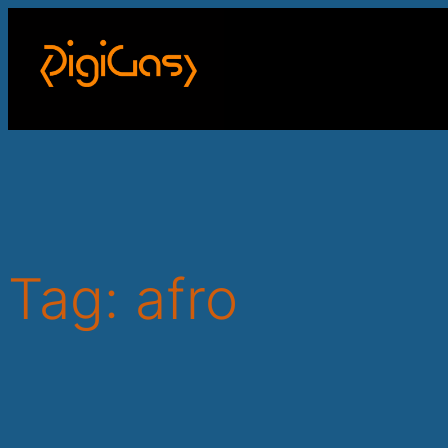
Skip
to
content
Tag:
afro