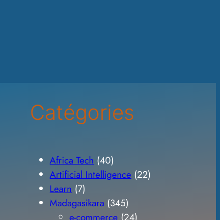
Catégories
Africa Tech
(40)
Artificial Intelligence
(22)
Learn
(7)
Madagasikara
(345)
e-commerce
(24)